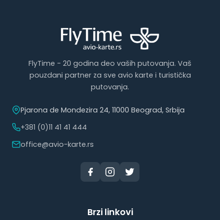
FlyTime - 20 godina deo vaših putovanja. Vaš
pouzdani partner za sve avio karte i turistička
putovanja.
Pjarona de Mondezira 24, 11000 Beograd, Srbija
+381 (0)11 41 41 444
office@avio-karte.rs
Brzi linkovi