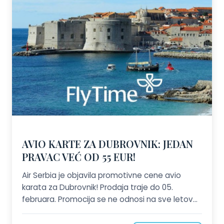
AVIO KARTE ZA DUBROVNIK: JEDAN
PRAVAC VEĆ OD 55 EUR!
Air Serbia je objavila promotivne cene avio
karata za Dubrovnik! Prodaja traje do 05.
februara. Promocija se ne odnosi na sve letove!
Broj mesta po promotivnim cenama je
ograničen. Pozovite nas ili nam pošaljite zahtev!