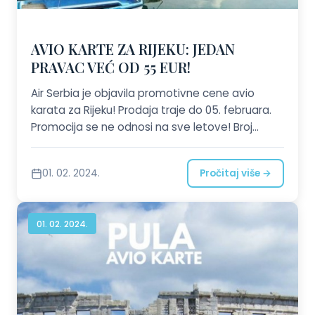
AVIO KARTE ZA RIJEKU: JEDAN
PRAVAC VEĆ OD 55 EUR!
Air Serbia je objavila promotivne cene avio
karata za Rijeku! Prodaja traje do 05. februara.
Promocija se ne odnosi na sve letove! Broj
mesta po promotivnim cenama je ograničen.
Pozovite nas ili nam pošaljite zahtev!
01. 02. 2024.
Pročitaj više →
01. 02. 2024.