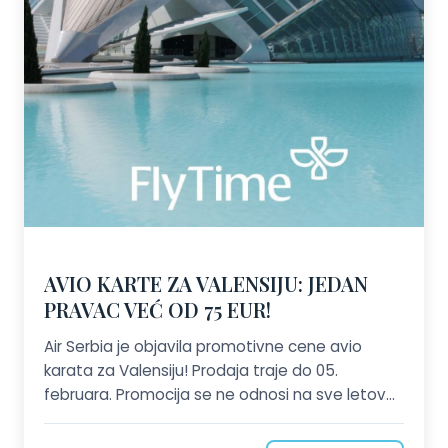
AVIO KARTE ZA VALENSIJU: JEDAN
PRAVAC VEĆ OD 75 EUR!
Air Serbia je objavila promotivne cene avio
karata za Valensiju! Prodaja traje do 05.
februara. Promocija se ne odnosi na sve letove!
Broj mesta po promotivnim cenama je
ograničen. Pozovite nas ili nam pošaljite zahtev!