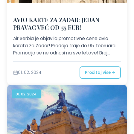
AVIO KARTE ZA ZADAR: JEDAN
PRAVAC VEĆ OD 55 EUR!
Air Serbia je objavila promotivne cene avio
karata za Zadar! Prodaja traje do 05. februara.
Promocija se ne odnosi na sve letove! Broj
mesta po promotivnim cenama je ograničen.
Pozovite nas ili nam pošaljite zahtev!
01. 02. 2024.
Pročitaj više →
01. 02. 2024.