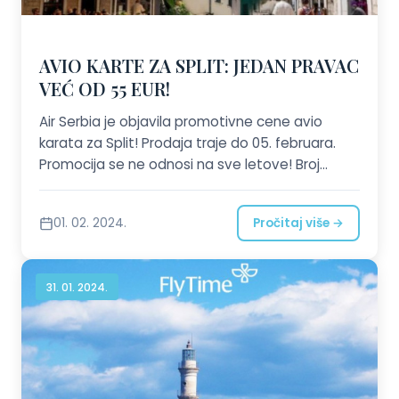
AVIO KARTE ZA SPLIT: JEDAN PRAVAC
VEĆ OD 55 EUR!
Air Serbia je objavila promotivne cene avio
karata za Split! Prodaja traje do 05. februara.
Promocija se ne odnosi na sve letove! Broj
mesta po promotivnim cenama je ograničen.
Pozovite nas ili nam pošaljite zahtev!
01. 02. 2024.
Pročitaj više →
31. 01. 2024.