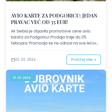
AVIO KARTE ZA PODGORICU: JEDAN
PRAVAC VEĆ OD 55 EUR!
Air Serbia je objavila promotivne cene avio
karata za Podgoricu! Prodaja traje do 05.
februara. Promocija se ne odnosi na sve letove!
Broj mesta po promotivnim cenama je
ograničen. Pozovite nas ili nam pošaljite zahtev!
02. 02. 2024.
Pročitaj više →
01. 02. 2024.