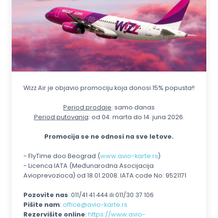
Wizz Air je objavio promociju koja donosi 15% popusta!!
Period prodaje
: samo danas
Period putovanja
: od 04. marta do 14. juna 2026.
Promocija se ne odnosi na sve letove.
- FlyTime doo Beograd (
www.avio-karte.rs
)
- Licenca IATA (Međunarodna Asocijacija
Avioprevozioca) od 18.01.2008. IATA code No: 9521171
Pozovite nas
: 011/41 41 444 ili 011/30 37 106
Pišite nam
:
office@avio-karte.rs
Rezervišite online
:
https://www.avio-