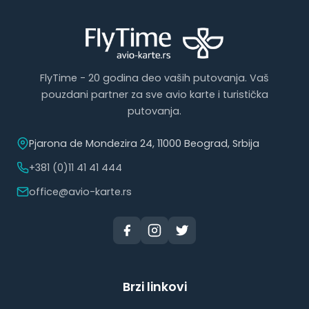
FlyTime - 20 godina deo vaših putovanja. Vaš
pouzdani partner za sve avio karte i turistička
putovanja.
Pjarona de Mondezira 24, 11000 Beograd, Srbija
+381 (0)11 41 41 444
office@avio-karte.rs
Brzi linkovi