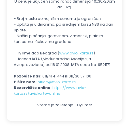
U cenu je uključen samo ranac dimenzija 40x30x20cm
do 10kg.
- Broj mesta po najnižim cenama je ograničen.
- Uplata je u dinarima, po srednjem kursu NBS na dan
uplate.
- Načini plaćanja: gotovinom, virmanski, platnim
karticama i čekovima građana.
- FlyTime doo Beograd (
www.avio-karte.rs
)
- Licenca IATA (Međunarodna Asocijacija
Avioprevozioca) od 18.01.2008. IATA code No: 9521171
Pozovite nas:
011/41 41 444 ili 011/30 37 106
Pišite nam:
office@avio-karte.rs
Rezervišite online:
https://www.avio-
karte.rs/aviokarte-online
Vreme je za letenje - FlyTime!