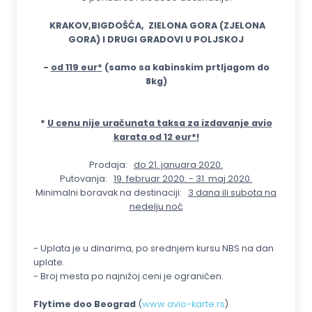
KRAKOV,BIGDOŠĆA,
ZIELONA GORA (ZJELONA
GORA) I DRUGI GRADOVI U POLJSKOJ
-
od 119 eur*
(samo sa kabinskim prtljagom do
8kg)
*
U cenu nije uračunata taksa za izdavanje avio
karata od 12 eur*!
Prodaja:
do 21. januara 2020.
Putovanja:
19. februar 2020. - 31. maj 2020.
Minimalni boravak na destinaciji:
3 dana ili subota na
nedelju noć
- Uplata je u dinarima, po srednjem kursu NBS na dan
uplate.
- Broj mesta po najnižoj ceni je ograničen.
Flytime doo Beograd
(
www.avio-karte.rs
)