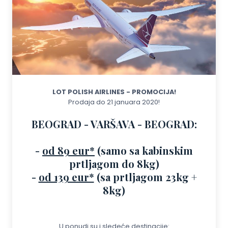
LOT POLISH AIRLINES - PROMOCIJA!
Prodaja do 21 januara 2020!
BEOGRAD - VARŠAVA - BEOGRAD:
-
od 89 eur*
(samo sa kabinskim
prtljagom do 8kg)
-
od 139 eur*
(sa prtljagom 23kg +
8kg)
U ponudi su i sledeće destinacije: