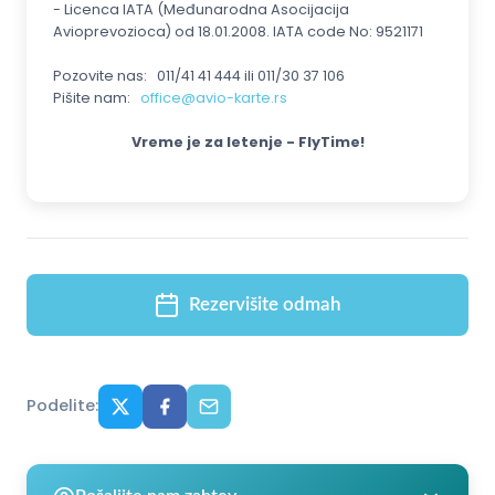
- Licenca IATA (Međunarodna Asocijacija
Avioprevozioca) od 18.01.2008. IATA code No: 9521171
Pozovite nas: 011/41 41 444 ili 011/30 37 106
Pišite nam:
office@avio-karte.rs
Vreme je za letenje - FlyTime!
Rezervišite odmah
Podelite: