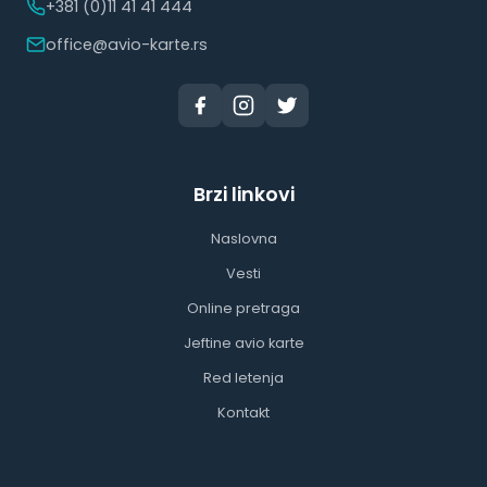
+381 (0)11 41 41 444
office@avio-karte.rs
Brzi linkovi
Naslovna
Vesti
Online pretraga
Jeftine avio karte
Red letenja
Kontakt