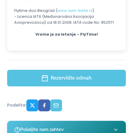
Flytime doo Beograd (
www.avio-karte.rs
)
- Licenca IATA (Međunarodna Asocijacija
Avioprevozioca) od 18.01.2008. IATA code No: 9521171
Vreme je za letenje - FlyTime!
Rezervišite odmah
Podelite:
Pošaljite nam zahtev