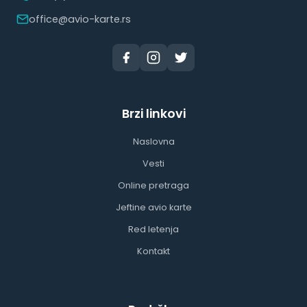
office@avio-karte.rs
Brzi linkovi
Naslovna
Vesti
Online pretraga
Jeftine avio karte
Red letenja
Kontakt