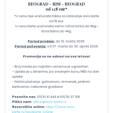
BEOGRAD - RIM - BEOGRAD
od 128 eur*
*U cenu nije uračunata taksa za izdavanje avio karte
od 15 eur.
U cenu karte uračunata samo ručna torba do 8kg i
lična tašna do 4kg.
Period prodaje:
do 10. marta 2026.
Period putovanja:
od 07. marta do 30. aprila 2026.
Promocija se ne odnosi na sve letove!
- Broj mesta po najnižim cenama je ograničen.
- Uplata je u dinarima, po srednjem kursu NBS na dan
uplate.
- Načini plaćanja: gotovinom, virmanski, platnim
karticama i čekovima građana.
Pozovite nas:
011/41 41 444 ili 011/30 37 106
Pišite nam:
office@avio-karte.rs
Rezervišite online:
https://www.avio-
karte.rs/aviokarte-online