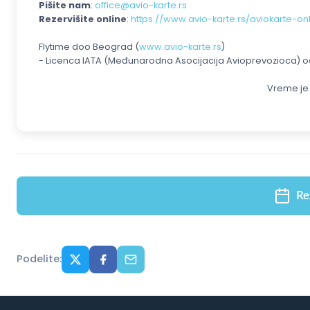
Pišite nam
:
office@avio-karte.rs
Rezervišite online
:
https://www.avio-karte.rs/aviokarte-on
Flytime doo Beograd (
www.avio-karte.rs
)
- Licenca IATA (Međunarodna Asocijacija Avioprevozioca) od 
Vreme je 
Re
Podelite: