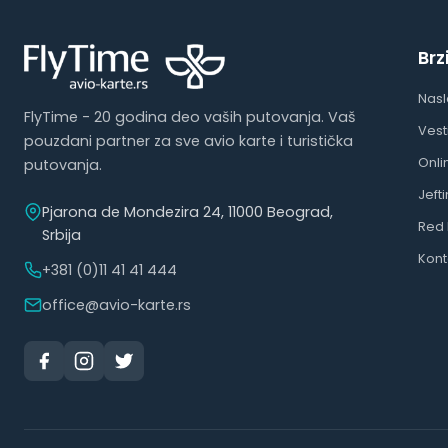
Brz
Nas
FlyTime - 20 godina deo vaših putovanja. Vaš
Vest
pouzdani partner za sve avio karte i turistička
Onli
putovanja.
Jeft
Pjarona de Mondezira 24, 11000 Beograd,
Red 
Srbija
Kont
+381 (0)11 41 41 444
office@avio-karte.rs