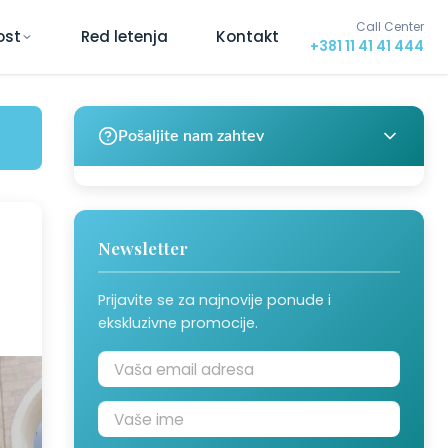
Call Center
ost
Red letenja
Kontakt
+381 11 41 41 444
Pošaljite nam zahtev
Newsletter
Prijavite se za najnovije ponude i
ekskluzivne promocije.