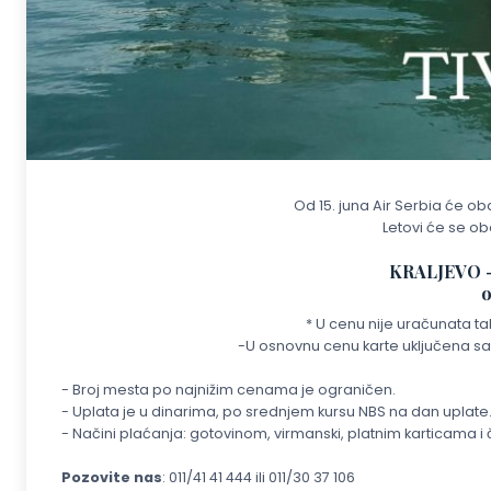
Od 15. juna Air Serbia će obav
Letovi će se ob
KRALJEVO -
o
* U cenu nije uračunata ta
-U osnovnu cenu karte uključena sam
- Broj mesta po najnižim cenama je ograničen.
- Uplata je u dinarima, po srednjem kursu NBS na dan uplate
- Načini plaćanja: gotovinom, virmanski, platnim karticama 
Pozovite nas
: 011/41 41 444 ili 011/30 37 106