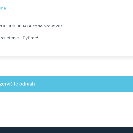
line
18.01.2008. IATA code No: 9521171
za letenje - FlyTime!
zervišite odmah