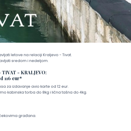
ljati letove na relaciji Kraljevo - Tivat.
avljati sredom i nedeljom.
 TIVAT - KRALJEVO:
d 116 eur*
ksa za izdavanje avio karte od 12 eur.
o kabinska torba do 8kg i lična tašna do 4kg.
.
i čekovima građana.