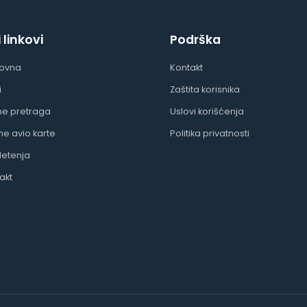
i linkovi
Podrška
lovna
Kontakt
i
Zaštita korisnika
ne pretraga
Uslovi korišćenja
ine avio karte
Politika privatnosti
letenja
akt