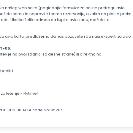
 preko našeg web sajta (pogledajte formular za online pretragu avio
žete sami da napravite i samo rezervaciju, a zatim da platite preko
radu. Ukoliko želite odmah da kupite avio kartu, možete to
ajuću avio kartu, predlažemo da nas pozovete i da naši eksperti za avio
71-06.
v je na ovoj stranici sa desne strane) ili direktno na
editi i:
za letenje - Flytime!
18.01.2008. IATA code No: 9521171