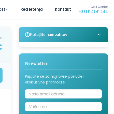
Call Center
ost
Red letenja
Kontakt
+381 11 41 41 444
Pošaljite nam zahtev
od
€
Newsletter
Prijavite se za najnovije ponude i
ekskluzivne promocije.