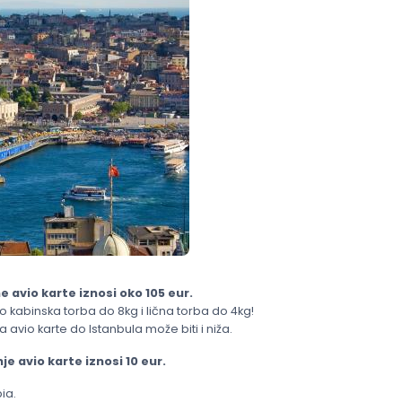
 avio karte iznosi oko 105 eur.
 kabinska torba do 8kg i lična torba do 4kg!
 avio karte do Istanbula može biti i niža.
e avio karte iznosi 10 eur.
ia.