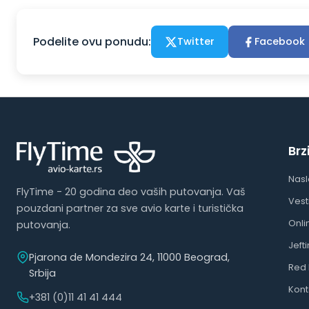
Podelite ovu ponudu:
Twitter
Facebook
Brz
Nas
FlyTime - 20 godina deo vaših putovanja. Vaš
Vest
pouzdani partner za sve avio karte i turistička
Onli
putovanja.
Jeft
Pjarona de Mondezira 24, 11000 Beograd,
Red 
Srbija
Kont
+381 (0)11 41 41 444