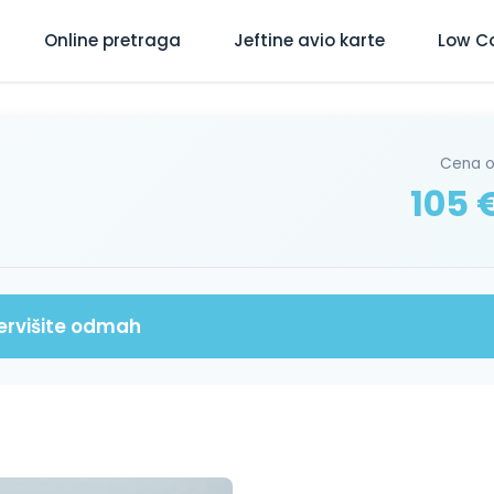
Online pretraga
Jeftine avio karte
Low C
Cena 
105 
ervišite odmah