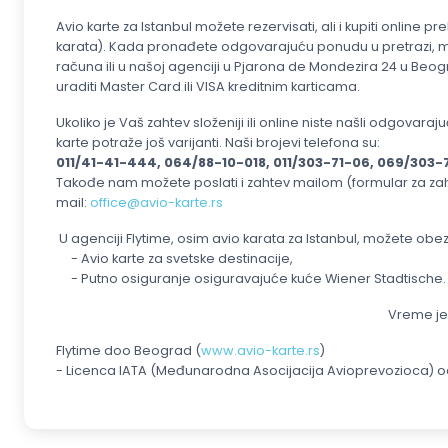
Avio karte za Istanbul možete rezervisati, ali i kupiti online
karata). Kada pronađete odgovarajuću ponudu u pretrazi, mo
računa ili u našoj agenciji u Pjarona de Mondezira 24 u Beog
uraditi Master Card ili VISA kreditnim karticama.
Ukoliko je Vaš zahtev složeniji ili online niste našli odgovar
karte potraže još varijanti. Naši brojevi telefona su:
011/41-41-444, 064/88-10-018, 011/303-71-06, 069/303-
Takođe nam možete poslati i zahtev mailom (formular za zahte
mail:
office@avio-karte.rs
U agenciji Flytime, osim avio karata za Istanbul, možete obezb
- Avio karte za svetske destinacije,
- Putno osiguranje osiguravajuće kuće Wiener Stadtische.
Vreme je 
Flytime doo Beograd
(
www.avio-karte.rs
)
- Licenca IATA (Međunarodna Asocijacija Avioprevozioca) od 