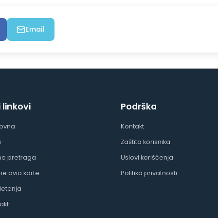
Email
i linkovi
Podrška
lovna
Kontakt
i
Zaštita korisnika
ne pretraga
Uslovi korišćenja
ine avio karte
Politika privatnosti
letenja
akt