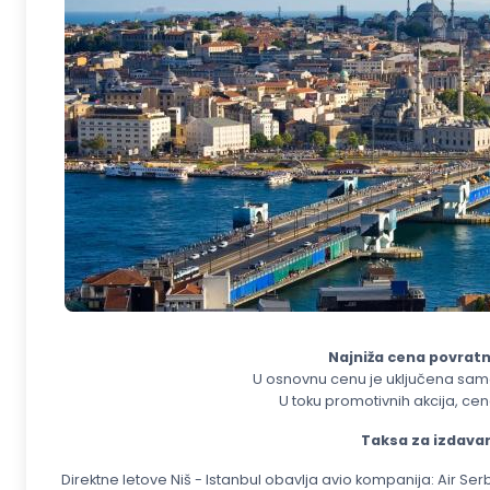
Najniža cena povratne
U osnovnu cenu je uključena samo
U toku promotivnih akcija, cena
Taksa za izdavanj
Direktne letove Niš - Istanbul obavlja avio kompanija: Air Serb