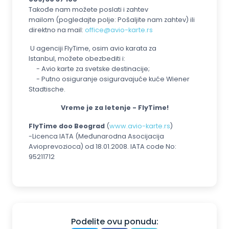
Takođe nam možete poslati i zahtev
mailom (pogledajte polje: Pošaljite nam zahtev) ili
direktno na mail:
office@avio-karte.rs
U agenciji FlyTime, osim avio karata za
Istanbul, možete obezbediti i:
- Avio karte za svetske destinacije;
- Putno osiguranje osiguravajuće kuće Wiener
Stadtische.
Vreme je za letenje - FlyTime!
FlyTime doo Beograd
(
www.avio-karte.rs
)
-Licenca IATA (Međunarodna Asocijacija
Avioprevozioca) od 18.01.2008. IATA code No:
95211712
Podelite ovu ponudu: