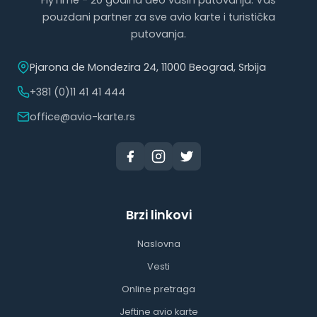
FlyTime - 20 godina deo vaših putovanja. Vaš
pouzdani partner za sve avio karte i turistička
putovanja.
Pjarona de Mondezira 24, 11000 Beograd, Srbija
+381 (0)11 41 41 444
office@avio-karte.rs
Brzi linkovi
Naslovna
Vesti
Online pretraga
Jeftine avio karte