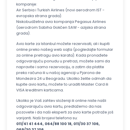
kompanije:
Air Serbia i Turkish Airlines (novi aerodrom IST -
evropska strana grada).
Niskobudžetna avio kompanija Pegasus Airlines
(aerodrom Sabiha Gokčen SAW - azijska strana
grada).
Avio karte za Istanbul možete rezervisati, ali i kupiti
online preko našeg web sajta (pogledajte formular
za online pretragu avio karata). Kada pronađete
odgovarajuću ponudu u pretrazi, možete sami da
napravite i samo rezervaciju, a zatim da platite
preko računa ili u našoj agenciji u Pjarona de
Mondezira 24 u Beogradu. Ukoliko želite odmah da
kupite avio kartu, možete to uraditi Master Card ili
VISA kreditnim karticama.
Ukoliko je Vaš zahtev složeniji ili online niste našli
odgovarajuću avio kartu, predlažemo da nas
pozovete i da naši eksperti za avio karte potraže još
varijanti. Naši brojevi telefona su:
011/41 41 444, 064/88 100 18, 011/30 37 106,
069/30 37 106