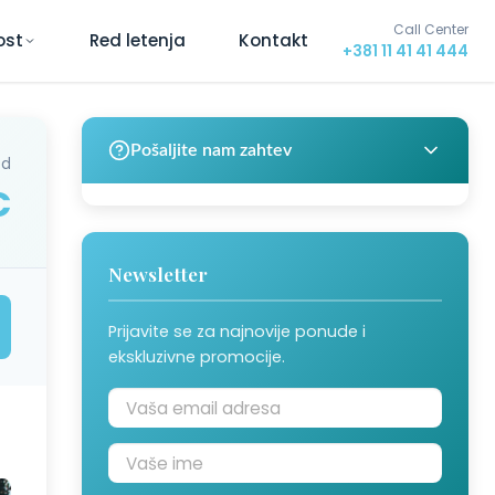
Call Center
ost
Red letenja
Kontakt
+381 11 41 41 444
Pošaljite nam zahtev
od
€
Newsletter
Prijavite se za najnovije ponude i
ekskluzivne promocije.