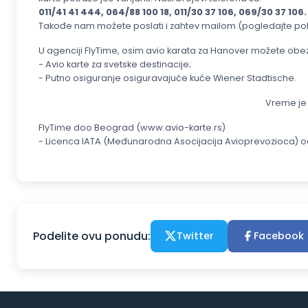
011/41 41 444, 064/88 100 18, 011/30 37 106, 069/30 37 106.
Takođe nam možete poslati i zahtev mailom (pogledajte polje:
U agenciji FlyTime, osim avio karata za Hanover možete obezb
- Avio karte za svetske destinacije;
- Putno osiguranje osiguravajuće kuće Wiener Stadtische.
Vreme je 
FlyTime doo Beograd (www.avio-karte.rs)
- Licenca IATA (Međunarodna Asocijacija Avioprevozioca) od 
Podelite ovu ponudu:
Twitter
Facebook