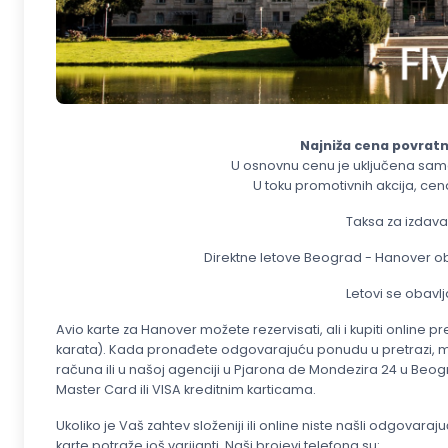
Najniža cena povratn
U osnovnu cenu je uključena samo
U toku promotivnih akcija, cen
Taksa za izdavan
Direktne letove Beograd - Hanover o
Letovi se obavl
Avio karte za Hanover možete rezervisati, ali i kupiti online
karata). Kada pronađete odgovarajuću ponudu u pretrazi, mo
računa ili u našoj agenciji u
Pjarona de Mondezira 24 u Beogra
Master Card ili VISA kreditnim karticama.
Ukoliko je Vaš zahtev složeniji ili online niste našli odgovar
karte potraže još varijanti. Naši brojevi telefona su: