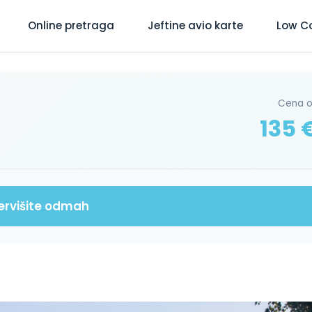
Online pretraga
Jeftine avio karte
Low C
Cena 
135 
ervišite odmah