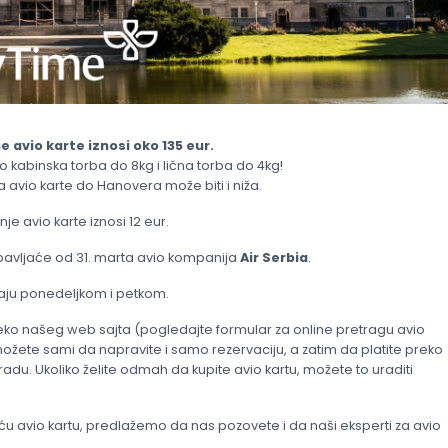
e avio karte
iznosi oko 135 eur.
 kabinska torba do 8kg i lična torba do 4kg!
a avio karte do Hanovera može biti i niža.
je avio karte iznosi 12 eur.
bavljaće od 31. marta avio kompanija
Air Serbia
.
jaju ponedeljkom i petkom.
 preko našeg web sajta (pogledajte formular za online pretragu avio
žete sami da napravite i samo rezervaciju, a zatim da platite preko
du. Ukoliko želite odmah da kupite avio kartu, možete to uraditi
ajuću avio kartu, predlažemo da nas pozovete i da naši eksperti za avio