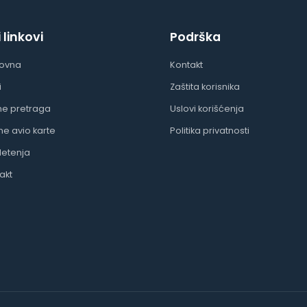
i linkovi
Podrška
lovna
Kontakt
i
Zaštita korisnika
ne pretraga
Uslovi korišćenja
ine avio karte
Politika privatnosti
letenja
akt