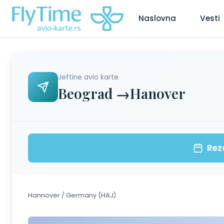
Naslovna
Vesti
Jeftine avio karte
Beograd →Hanover
Rez
Hannover / Germany (HAJ)