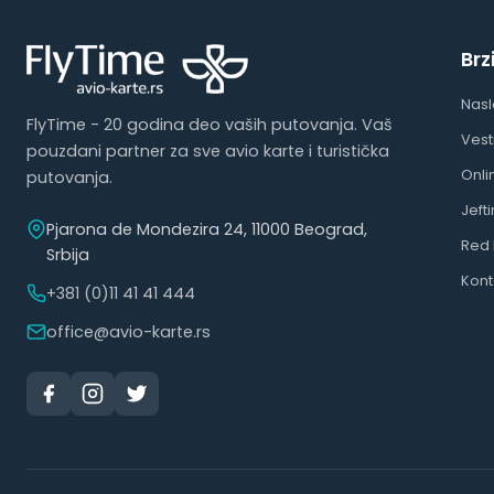
Brz
Nas
FlyTime - 20 godina deo vaših putovanja. Vaš
Vest
pouzdani partner za sve avio karte i turistička
Onli
putovanja.
Jeft
Pjarona de Mondezira 24, 11000 Beograd,
Red 
Srbija
Kont
+381 (0)11 41 41 444
office@avio-karte.rs