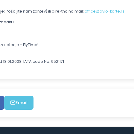
 Pošaljite nam zahtev) ili direktno na mail:
office@avio-karte.rs
editi i:
za letenje - FlyTime!
18.01.2008. IATA code No: 9521171
Email