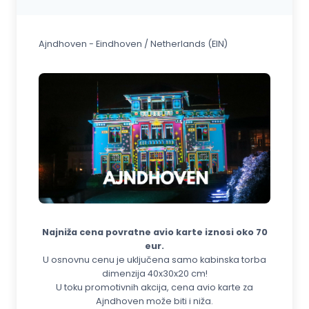
Ajndhoven - Eindhoven / Netherlands (EIN)
Najniža cena povratne avio karte iznosi oko 70
eur.
U osnovnu cenu je uključena samo kabinska torba
dimenzija 40x30x20 cm!
U toku promotivnih akcija, cena avio karte za
Ajndhoven može biti i niža.