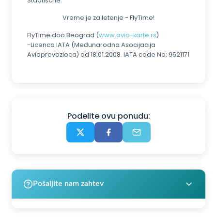
Stadtische.
Vreme je za letenje - FlyTime!
FlyTime doo Beograd (
www.avio-karte.rs
)
-Licenca IATA (Međunarodna Asocijacija
Avioprevozioca) od 18.01.2008. IATA code No: 9521171
Podelite ovu ponudu:
Pošaljite nam zahtev