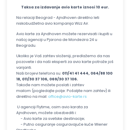
Taksa za izdavanje avio karte iznosi 10 eur.
Na relaciji Beograd - Ajndhoven direktno leti
niskobudžetna avio kompanija Wizz Air.
Avio karte za Ajndhoven možete rezervisati i kupiti u
našoj agenciji u Pjarona de Mondezira 24 u
Beogradu.
Ukoliko je Vaš zahtev složeniji, predlažemo da nas
pozovete i da naši eksperti za avio karte potraže još
varijanti.
Naši brojevi telefona su:
011/41 41 444, 064/88 100
18, 011/30 37 106, 069/30 37 106.
Takođe nam možete poslati i zahtev
mailom (pogledajte polje: Pošaljite nam zahtev) ili
direktno na mail:
office@avio-karte.rs
U agenciji Flytime, osim avio karata za
Ajndhoven, možete obezbediti i:
- Avio karte za svetske destinacije;
- Putno osiguranje osiguravajuće kuće Wiener